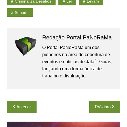
Criminaliza Desafios
Lei
Levam
Senado
Redação Portal PaNoRaMa
O Portal PaNoRaMa um dos
pioneiros na área de cobertura de
eventos e notícias de Jataí - Goiás,
lançando uma forma única de
trabalho e divulgação.
Navegação
Anterior
Próximo
de
Post