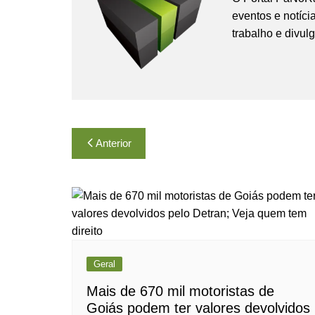
eventos e notíci
trabalho e divul
Navegação
Anterior
de
Post
Geral
Mais de 670 mil motoristas de
Goiás podem ter valores devolvidos