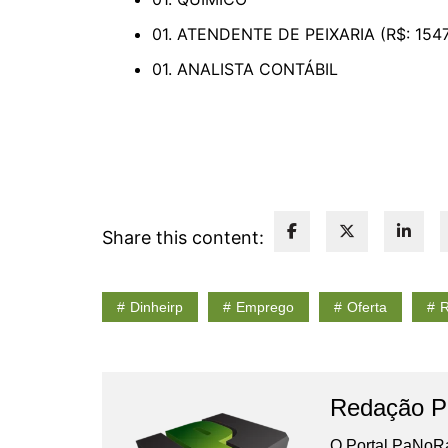
01. ATENDENTE DE PEIXARIA (R$: 1547
01. ANALISTA CONTÁBIL
Share this content:
Dinheirp
Emprego
Oferta
R
Redação P
O Portal PaNoRa