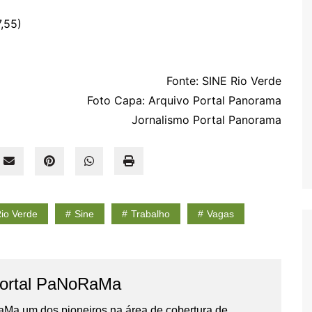
,55)
Fonte: SINE Rio Verde
Foto Capa: Arquivo Portal Panorama
Jornalismo Portal Panorama
io Verde
Sine
Trabalho
Vagas
ortal PaNoRaMa
Ma um dos pioneiros na área de cobertura de