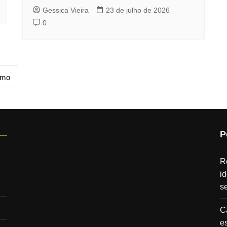
Gessica Vieira
23 de julho de 2026
0
imo
P
R
i
s
C
e