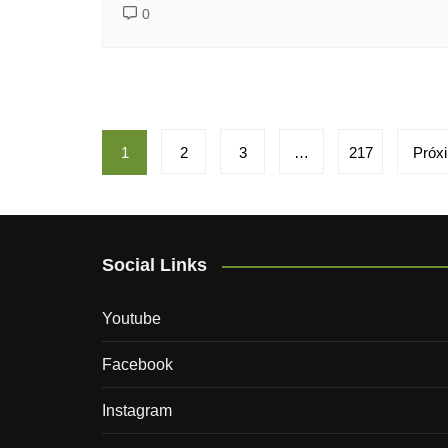
0
Paginação
1
2
3
…
217
Próx
de
posts
Social Links
Youtube
Facebook
Instagram