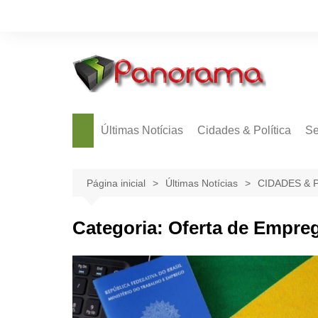
Ir
para
o
conteúdo
Últimas Notícias
Cidades & Política
Se
Página inicial
Últimas Notícias
CIDADES & 
Categoria:
Oferta de Empre