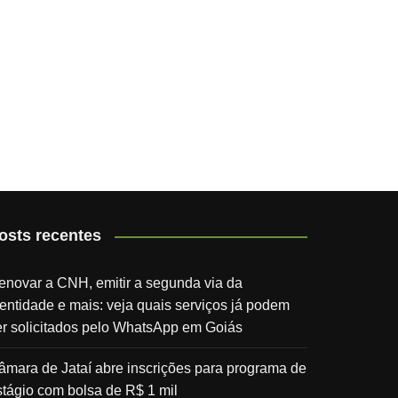
osts recentes
enovar a CNH, emitir a segunda via da
dentidade e mais: veja quais serviços já podem
er solicitados pelo WhatsApp em Goiás
âmara de Jataí abre inscrições para programa de
stágio com bolsa de R$ 1 mil