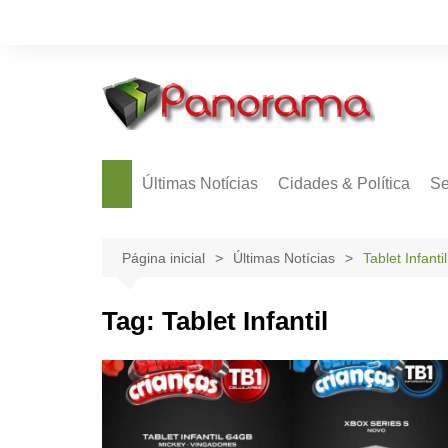
Ir
para
o
conteúdo
Últimas Notícias
Cidades & Política
Se
Página inicial
Últimas Notícias
Tablet Infantil
Tag:
Tablet Infantil