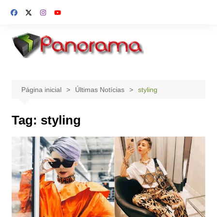
Ir
para
o
conteúdo
Página inicial
Últimas Notícias
styling
Tag:
styling