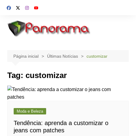
Ir
para
o
conteúdo
Página inicial
Últimas Notícias
customizar
Tag:
customizar
Moda e Beleza
Tendência: aprenda a customizar o
jeans com patches