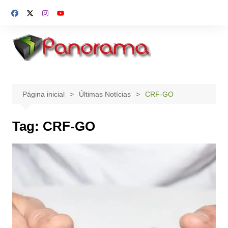
Ir
para
o
conteúdo
Página inicial
Últimas Notícias
CRF-GO
Tag:
CRF-GO