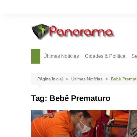
Ir
para
o
conteúdo
Últimas Notícias
Cidades & Política
Se
Página inicial
Últimas Notícias
Bebê Premat
Tag:
Bebê Prematuro