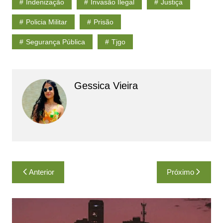
Indenização
Invasão Ilegal
Justiça
Policia Militar
Prisão
Segurança Pública
Tjgo
Gessica Vieira
Navegação
Anterior
Próximo
de
Post