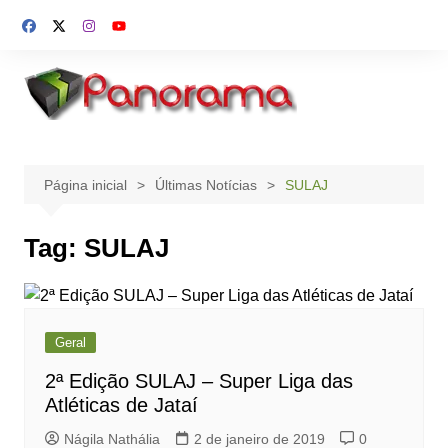
Ir
para
o
conteúdo
Página inicial
Últimas Notícias
SULAJ
Tag:
SULAJ
Geral
2ª Edição SULAJ – Super Liga das
Atléticas de Jataí
Nágila Nathália
2 de janeiro de 2019
0