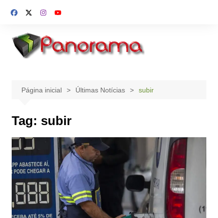
Ir
para
o
conteúdo
Página inicial
Últimas Notícias
subir
Tag:
subir