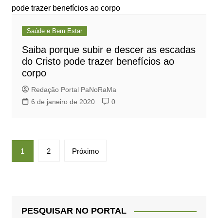
Saúde e Bem Estar
Saiba porque subir e descer as escadas
do Cristo pode trazer benefícios ao
corpo
Redação Portal PaNoRaMa
6 de janeiro de 2020
0
Paginação
1
2
Próximo
de
posts
PESQUISAR NO PORTAL