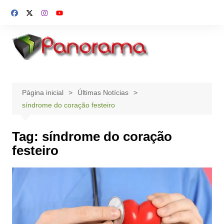
Ir
para
o
conteúdo
Página inicial
Últimas Notícias
síndrome do coração festeiro
Tag:
síndrome do coração
festeiro