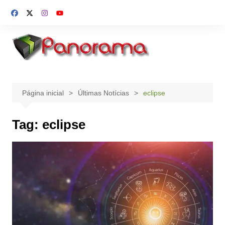
Ir
para
o
conteúdo
Página inicial
Últimas Notícias
eclipse
Tag:
eclipse