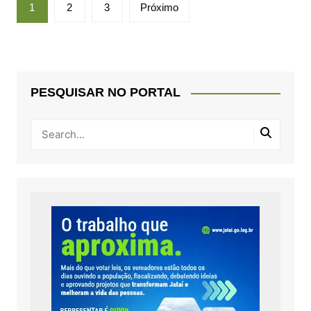
Paginação
1
2
3
Próximo
de
posts
PESQUISAR NO PORTAL