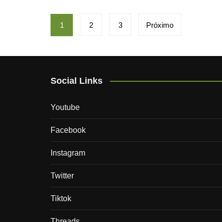
Paginação
1
2
3
Próximo
de
posts
Social Links
Youtube
Facebook
Instagram
Twitter
Tiktok
Threads