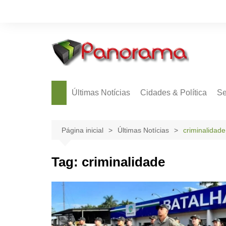
Ir
para
o
conteúdo
Últimas Notícias
Cidades & Política
Se
Página inicial
Últimas Notícias
criminalidade
Tag:
criminalidade