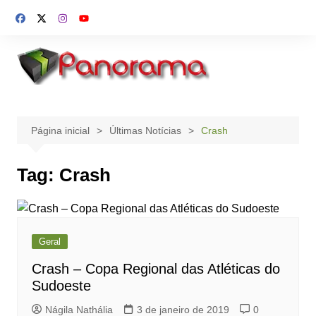
Ir
para
o
conteúdo
Página inicial
Últimas Notícias
Crash
Tag:
Crash
Geral
Crash – Copa Regional das Atléticas do
Sudoeste
Nágila Nathália
3 de janeiro de 2019
0