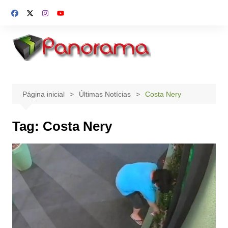
Ir
para
o
conteúdo
Página inicial
Últimas Notícias
Costa Nery
Tag:
Costa Nery