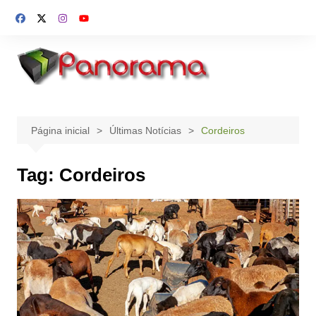
Ir
para
o
conteúdo
Página inicial
Últimas Notícias
Cordeiros
Tag:
Cordeiros