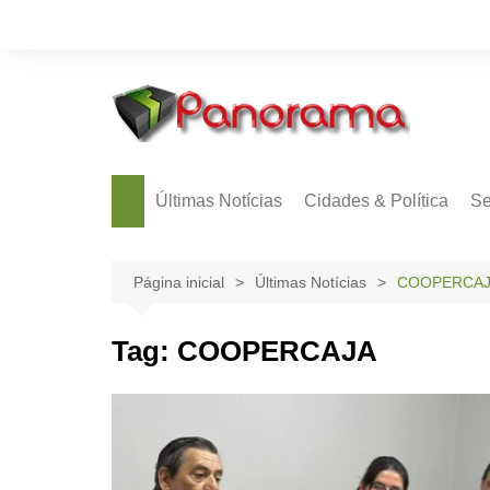
Ir
para
o
conteúdo
Últimas Notícias
Cidades & Política
Se
Página inicial
Últimas Notícias
COOPERCA
Tag:
COOPERCAJA