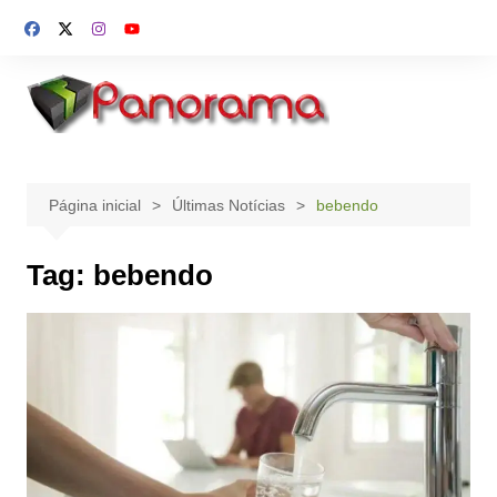
Ir
para
o
conteúdo
Página inicial
Últimas Notícias
bebendo
Tag:
bebendo