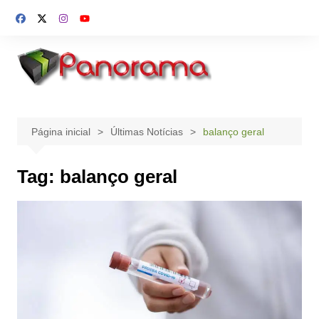
Ir
para
o
conteúdo
Página inicial
Últimas Notícias
balanço geral
Tag:
balanço geral