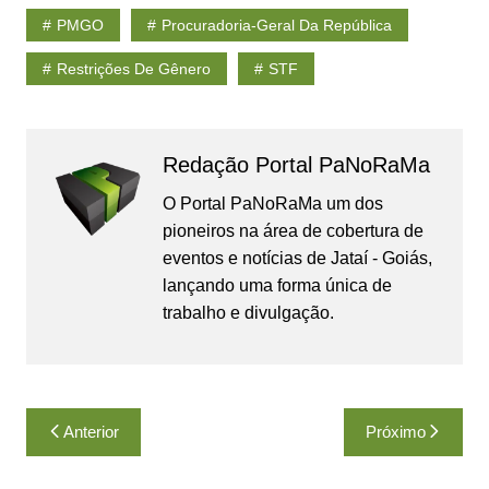
PMGO
Procuradoria-Geral Da República
Restrições De Gênero
STF
Redação Portal PaNoRaMa
O Portal PaNoRaMa um dos
pioneiros na área de cobertura de
eventos e notícias de Jataí - Goiás,
lançando uma forma única de
trabalho e divulgação.
Navegação
Anterior
Próximo
de