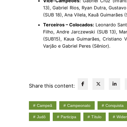
Vice-Campeões:
Gabriel Cruz (infant
13), Gabriel Rios, Ryan Dutra, Gustavo
(SUB 18), Ana Vilela, Kauã Guimarães 
Terceiros – Colocados:
Leonardo Santos
Filho, Andre Jarczewski (SUB 13), Mari
(SUB15), Kaua Guimarães, Cristiano 
Varjão e Gabriel Peres (Sênior).
Share this content:
Campeã
Campeonato
Conquista
Judô
Participa
Título
Wider