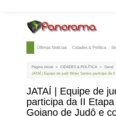
Ir
para
o
conteúdo
Últimas Notícias
Cidades & Política
Se
Página inicial
CIDADES & POLÍTICA
Geral
JATAÍ | Equipe de judô Wider Santos participa da 
JATAÍ | Equipe de j
participa da II Eta
Goiano de Judô e con