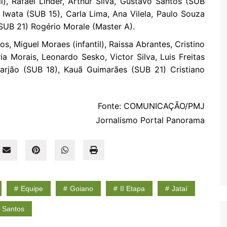
il), Rafael Linder, Arthur Silva, Gustavo Santos (SUB
 Iwata (SUB 15), Carla Lima, Ana Vilela, Paulo Souza
(SUB 21) Rogério Morale (Master A).
, Miguel Moraes (infantil), Raissa Abrantes, Cristino
a Morais, Leonardo Sesko, Victor Silva, Luis Freitas
Varjão (SUB 18), Kauã Guimarães (SUB 21) Cristiano
Fonte: COMUNICAÇÃO/PMJ
Jornalismo Portal Panorama
Equipe
Goiano
II Etapa
Jataí
 Santos