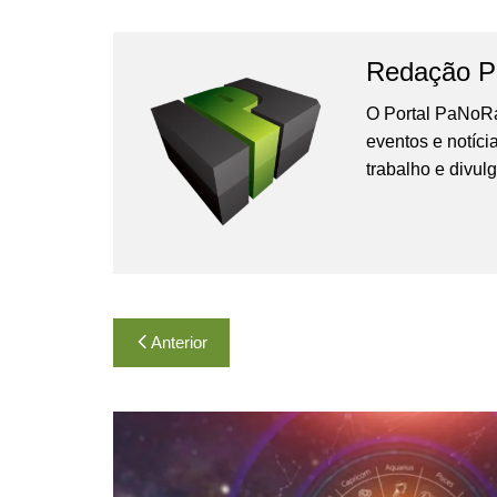
Redação P
O Portal PaNoRa
eventos e notíci
trabalho e divul
Navegação
Anterior
de
Post