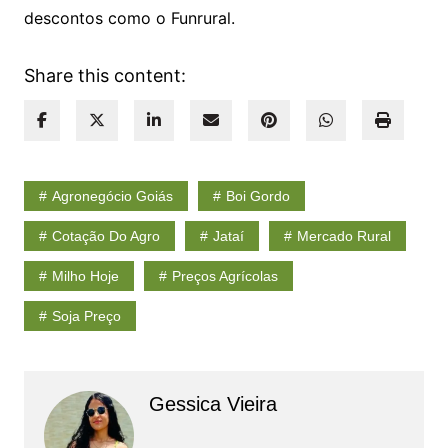
descontos como o Funrural.
Share this content:
Agronegócio Goiás
Boi Gordo
Cotação Do Agro
Jataí
Mercado Rural
Milho Hoje
Preços Agrícolas
Soja Preço
Gessica Vieira