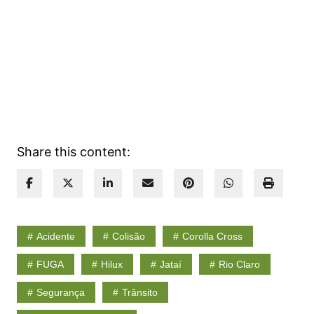
Share this content:
Acidente
Colisão
Corolla Cross
FUGA
Hilux
Jataí
Rio Claro
Segurança
Trânsito