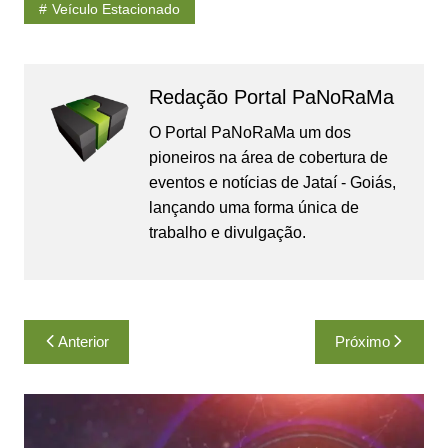
Veículo Estacionado
Redação Portal PaNoRaMa
O Portal PaNoRaMa um dos
pioneiros na área de cobertura de
eventos e notícias de Jataí - Goiás,
lançando uma forma única de
trabalho e divulgação.
Navegação
Anterior
Próximo
de
Post