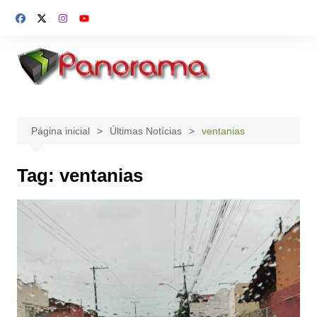
Ir
para
o
conteúdo
Página inicial
Últimas Notícias
ventanias
Tag:
ventanias