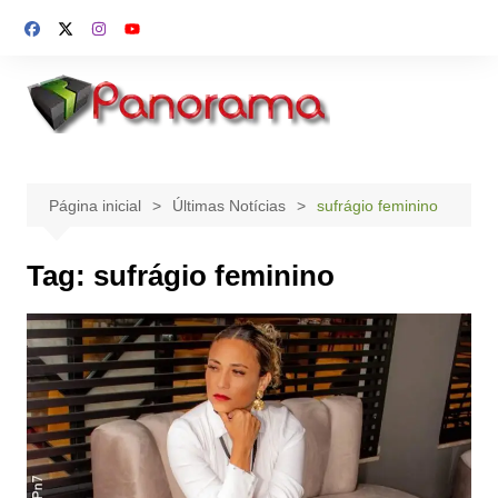
Ir
para
o
conteúdo
Página inicial
Últimas Notícias
sufrágio feminino
Tag:
sufrágio feminino