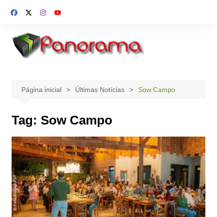
Ir
para
o
conteúdo
Página inicial
Últimas Notícias
Sow Campo
Tag:
Sow Campo