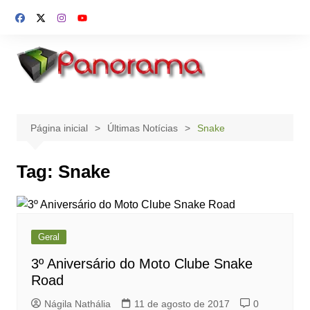
Ir
para
o
conteúdo
Página inicial
Últimas Notícias
Snake
Tag:
Snake
Geral
3º Aniversário do Moto Clube Snake
Road
Nágila Nathália
11 de agosto de 2017
0