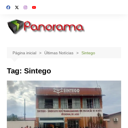
Ir
para
o
conteúdo
Página inicial
Últimas Notícias
Sintego
Tag:
Sintego