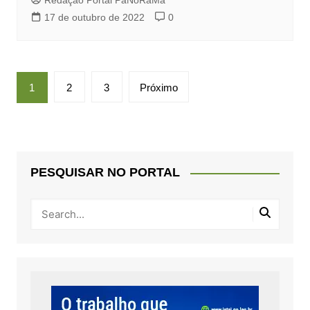
Redação Portal PaNoRaMa
17 de outubro de 2022
0
Paginação
1
2
3
Próximo
de
posts
PESQUISAR NO PORTAL