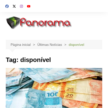
Ir
para
o
conteúdo
Página inicial
Últimas Notícias
disponível
Tag:
disponível