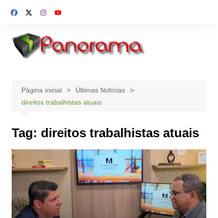
Ir
para
o
conteúdo
Página inicial
Últimas Notícias
direitos trabalhistas atuais
Tag:
direitos trabalhistas atuais