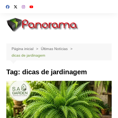
Ir
para
o
conteúdo
Página inicial
Últimas Notícias
dicas de jardinagem
Tag:
dicas de jardinagem