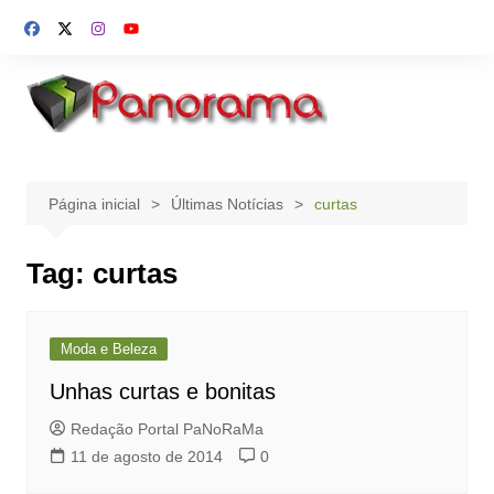
Ir
para
o
conteúdo
Página inicial
Últimas Notícias
curtas
Tag:
curtas
Moda e Beleza
Unhas curtas e bonitas
Redação Portal PaNoRaMa
11 de agosto de 2014
0