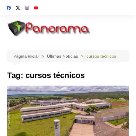
Ir
para
o
conteúdo
Página inicial
Últimas Notícias
cursos técnicos
Tag:
cursos técnicos