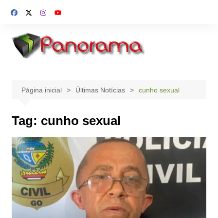
Ir
para
o
conteúdo
Página inicial
Últimas Notícias
cunho sexual
Tag:
cunho sexual