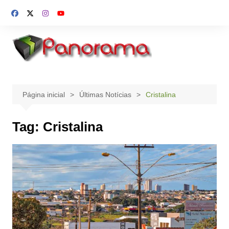
Ir
para
o
conteúdo
Página inicial
Últimas Notícias
Cristalina
Tag:
Cristalina