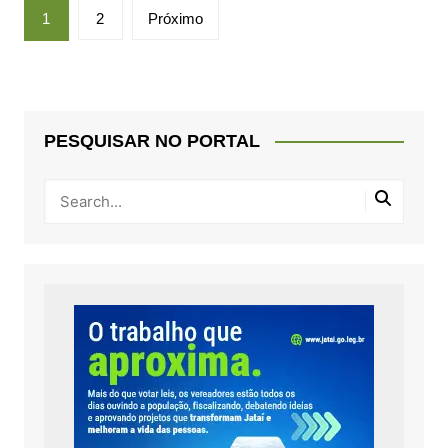
Paginação
1
2
Próximo
de
posts
PESQUISAR NO PORTAL