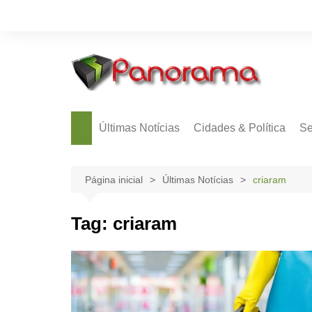
Ir
para
o
conteúdo
Últimas Notícias
Cidades & Política
Se
Página inicial
Últimas Notícias
criaram
Tag:
criaram