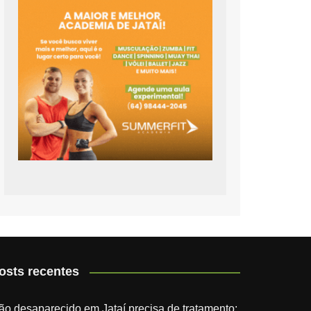
osts recentes
ão desaparecido em Jataí precisa de tratamento;