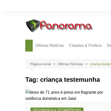
Ir
para
o
conteúdo
Últimas Notícias
Cidades & Política
Se
Página inicial
Últimas Notícias
criança test
Tag:
criança testemunha
SEGURANÇA & OCORRÊNCIAS