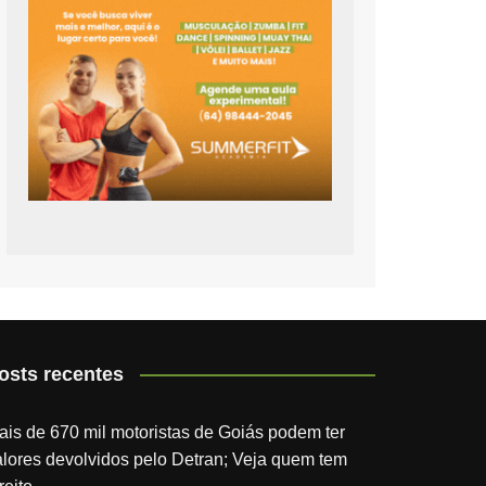
osts recentes
ais de 670 mil motoristas de Goiás podem ter
alores devolvidos pelo Detran; Veja quem tem