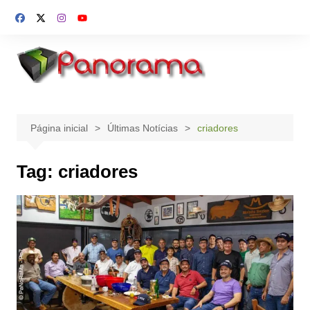
Ir
para
o
conteúdo
Página inicial
Últimas Notícias
criadores
Tag:
criadores