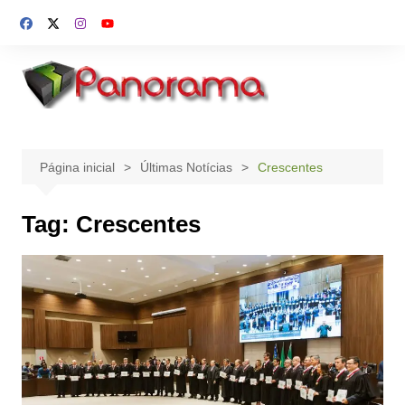
Ir
para
o
conteúdo
Página inicial
Últimas Notícias
Crescentes
Tag:
Crescentes