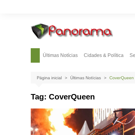
Ir
para
o
conteúdo
Últimas Notícias
Cidades & Política
Se
Página inicial
Últimas Notícias
CoverQueen
Tag:
CoverQueen