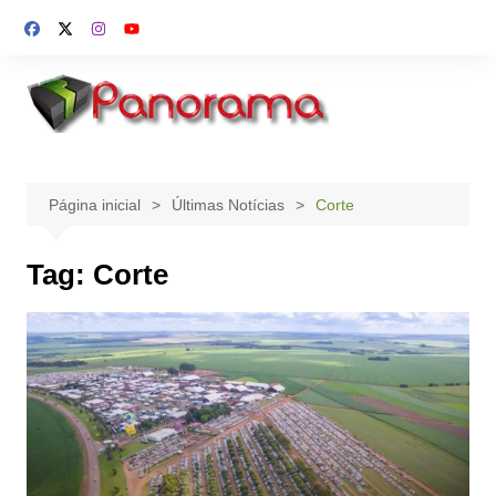
Ir
para
o
conteúdo
Página inicial
Últimas Notícias
Corte
Tag:
Corte