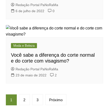
Redação Portal PaNoRaMa
6 de julho de 2022
0
Moda e Beleza
Você sabe a diferença do corte normal
e do corte com visagismo?
Redação Portal PaNoRaMa
23 de maio de 2022
2
Paginação
1
2
3
Próximo
de