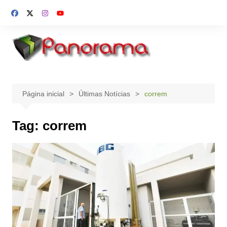
Ir
para
o
conteúdo
Página inicial
Últimas Notícias
correm
Tag:
correm