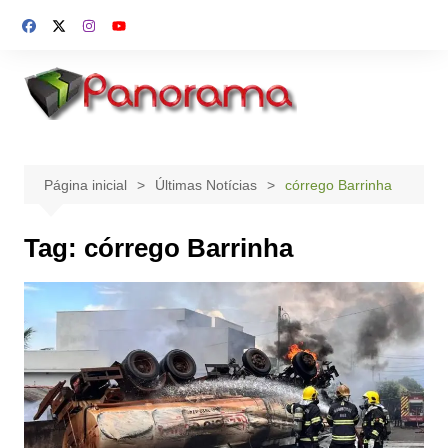
Ir
para
o
conteúdo
Página inicial
Últimas Notícias
córrego Barrinha
Tag:
córrego Barrinha