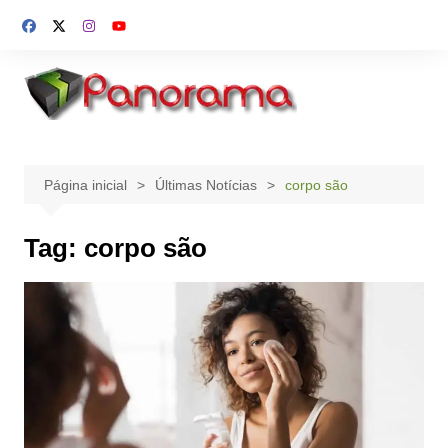
Ir
para
o
conteúdo
Página inicial
Últimas Notícias
corpo são
Tag:
corpo são