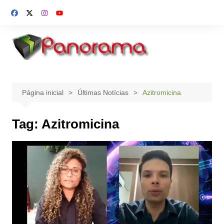
Ir
para
o
conteúdo
Página inicial
Últimas Notícias
Azitromicina
Tag:
Azitromicina