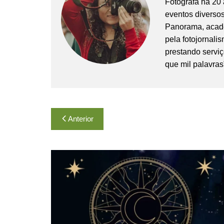
Fotógrafa há 20 
eventos diversos 
Panorama, acadê
pela fotojornali
prestando serviç
que mil palavras
Navegação
Anterior
de
Post