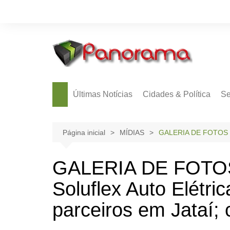
Ir
para
o
conteúdo
Últimas Notícias
Cidades & Política
Se
Página inicial
MÍDIAS
GALERIA DE FOTOS | Re
GALERIA DE FOTOS 
Soluflex Auto Elétric
parceiros em Jataí; 