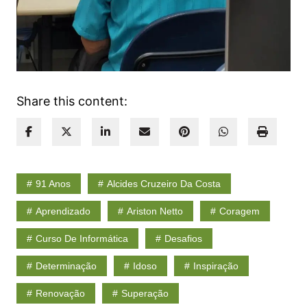
Share this content:
91 Anos
Alcides Cruzeiro Da Costa
Aprendizado
Ariston Netto
Coragem
Curso De Informática
Desafios
Determinação
Idoso
Inspiração
Renovação
Superação