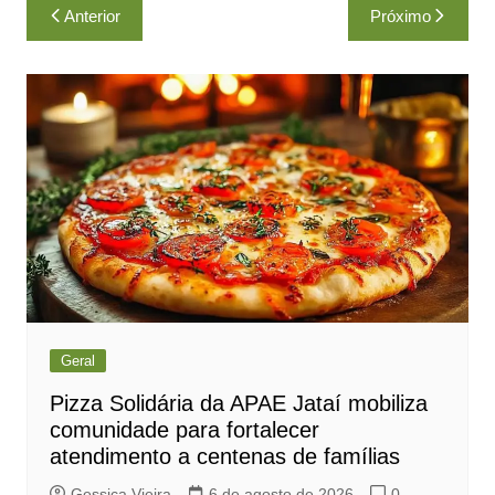
Navegação
Anterior
Próximo
de
Post
Geral
Pizza Solidária da APAE Jataí mobiliza
comunidade para fortalecer
atendimento a centenas de famílias
Gessica Vieira
6 de agosto de 2026
0