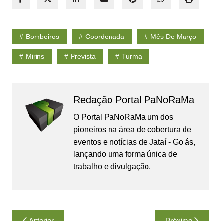
Bombeiros
Coordenada
Mês De Março
Mirins
Prevista
Turma
Redação Portal PaNoRaMa
O Portal PaNoRaMa um dos
pioneiros na área de cobertura de
eventos e notícias de Jataí - Goiás,
lançando uma forma única de
trabalho e divulgação.
Navegação
Anterior
Próximo