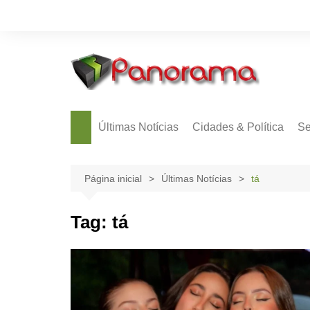
Ir
para
o
conteúdo
Últimas Notícias
Cidades & Política
Se
Página inicial
Últimas Notícias
tá
Tag:
tá